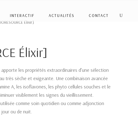
INTERACTIF
ACTUALITÉS
CONTACT
BIORESOURCE Élixir]
E Élixir]
e apporte les propriétés extraordinaires d’une sélection
peau très sèche et exigeante. Une combinaison avancée
tamine A, les isoflavones, les phyto cellules souches et le
iminuer visiblement les signes du vieillissement.
 utilisée comme soin quotidien ou comme adjonction
 jour ou de nuit.