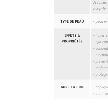
de raisin,
glycyrrhét
TYPE DE PEAU
– peau ex
EFFETS &
– huiles v
PROPRIÉTÉS
– agit co
– contient
– amélior
– prévient
– renforce
– protège 
APPLICATION
– appliqu
– à utili