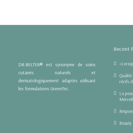
Recent 
»Lorsqu
DR.BELTER® est synonyme de soins
cutanés naturels et
Qualité
dermatologiquement adaptés utilisant
récifs 
les formulations GreenTec.
La peau
Merveil
Respons
Beauty