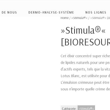
 DE NOUS
DERMO-ANALYSE-SYSTÈME
NOS LIGNES
Home
/
»Stimula®«
/ »Stimula®« [
»Stimula®«
[BIORESOURC
Cet élixir concentré super rich
de lipides naturels pour une 
d’actifs experts, tels que la vi
Lotus Blanc, est utilisée pour d
L’émulsion crémeuse peut être
sous n’importe quelle crème de
Catégorie:
»Stimula®«