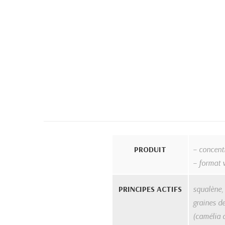
PRODUIT
– concentr
– format 
PRINCIPES ACTIFS
squalène, 
graines de
(camélia d