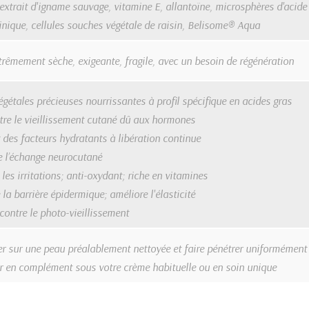
 extrait d'igname sauvage, vitamine E, allantoïne, microsphères d'acide 
inique, cellules souches végétale de raisin, Belisome® Aqua
trêmement sèche, exigeante, fragile, avec un besoin de régénération
égétales précieuses nourrissantes à profil spécifique en acides gras
ntre le vieillissement cutané dû aux hormones
 des facteurs hydratants à libération continue
e l’échange neurocutané
 les irritations; anti-oxydant; riche en vitamines
 la barrière épidermique; améliore l'élasticité
contre le photo-vieillissement
er sur une peau préalablement nettoyée et faire pénétrer uniformément
ser en complément sous votre crème habituelle ou en soin unique