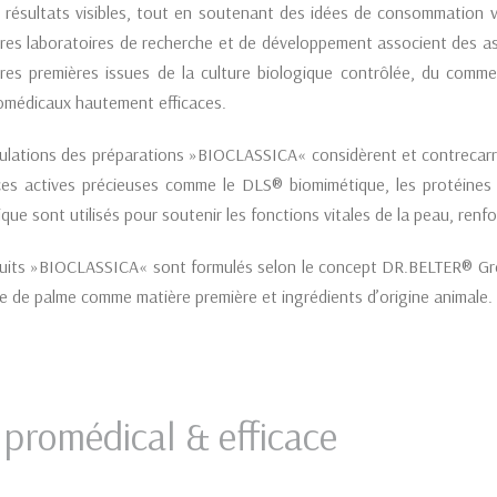
 résultats visibles, tout en soutenant des idées de consommation v
res laboratoires de recherche et de développement associent des aspe
res premières issues de la culture biologique contrôlée, du commer
romédicaux hautement efficaces.
ulations des préparations »BIOCLASSICA« considèrent et contrecarre
es actives précieuses comme le DLS® biomimétique, les protéines de
que sont utilisés pour soutenir les fonctions vitales de la peau, renf
uits »BIOCLASSICA« sont formulés selon le concept DR.BELTER® GreenT
le de palme comme matière première et ingrédients d’origine animale.
 promédical & efficace