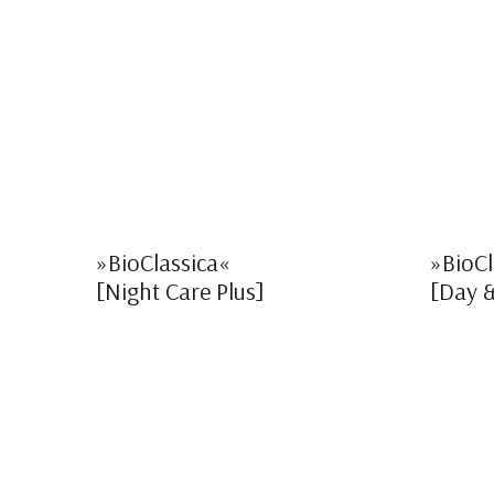
»BioClassica«
»BioCl
[Night Care Plus]
[Day &