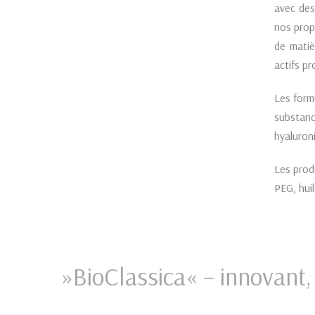
avec des
nos prop
de matiè
actifs p
Les form
substanc
hyaluroni
Les prod
PEG, hui
»BioClassica« – innovant,