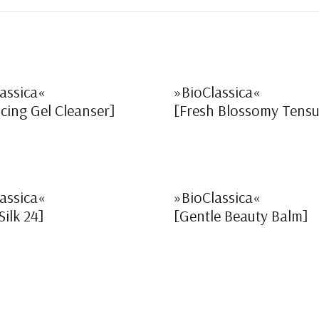
assica«
»BioClassica«
cing Gel Cleanser]
[Fresh Blossomy Tens
assica«
»BioClassica«
ilk 24]
[Gentle Beauty Balm]