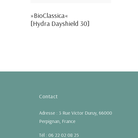
»BioClassica«
[Hydra Dayshield 30]
Contact
Adresse : 3 Rue Victor Duruy, 66000
Perpignan, France
Tél : 06 22 02 08 25