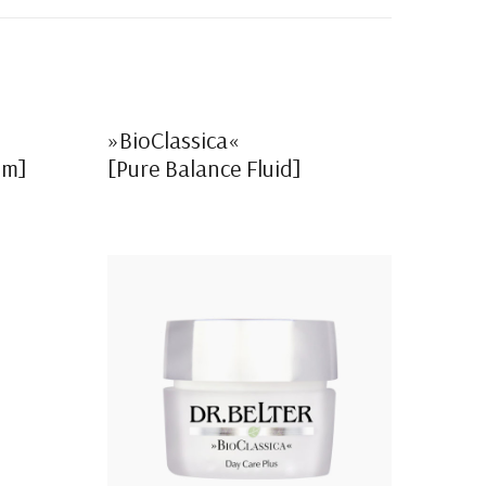
»BioClassica«
um]
[Pure Balance Fluid]