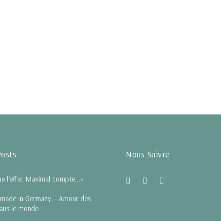
Posts
Nous Suivre
e l‘effet Maximal compte…«
 made in Germany – Amour des
dans le monde