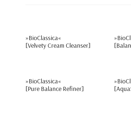
»BioClassica«
»BioCl
[Velvety Cream Cleanser]
[Balan
»BioClassica«
»BioCl
[Pure Balance Refiner]
[AquaS