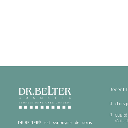
Recent 
»Lorsqu
Qualité
récifs 
DR.BELTER® est synonyme de soins