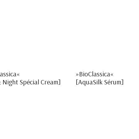
assica«
»BioClassica«
 Night Spécial Cream]
[AquaSilk Sérum]