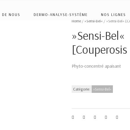
 DE NOUS
DERMO-ANALYSE-SYSTÈME
NOS LIGNES
Home
/
»Sensi-Bel«
/ »Sensi-Bel« [C
»Sensi-Bel«
[Couperosis
Phyto-concentré apaisant
Catégorie:
»Sensi-Bel«