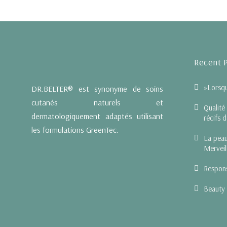
Recent 
»Lorsqu
DR.BELTER® est synonyme de soins
cutanés naturels et
Qualité
dermatologiquement adaptés utilisant
récifs 
les formulations GreenTec.
La peau
Merveil
Respons
Beauty