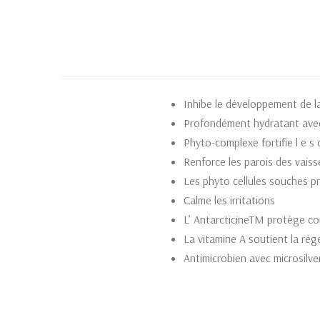
Inhibe le développement de l
Profondément hydratant avec
Phyto-complexe fortifie l e s c
Renforce les parois des vaiss
Les phyto cellules souches pr
Calme les irritations
L’ AntarcticineTM protège con
La vitamine A soutient la rég
Antimicrobien avec microsilve