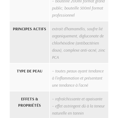
– bouteille 200ml format grand
public; bouteille 500ml format
professionnel
PRINCIPES ACTIFS
extrait d’hamamélis, soufre lié
organiquement, digluconate de
chlorhéxidine (antibactérien
doux), complexe anti-acné, zinc
PCA
TYPE DE PEAU
– toutes peaux ayant tendance
à l’inflammation et présentant
une tendance à l’acné
EFFETS &
– rafraîchissante et apaisante
PROPRIÉTÉS
– effet astringent dû à la teneur
naturelle en tannin