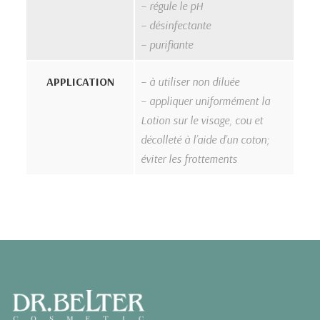
– régule le pH
– désinfectante
– purifiante
APPLICATION
– à utiliser non diluée
– appliquer uniformément la
Lotion sur le visage, cou et
décolleté à l’aide d’un coton;
éviter les frottements